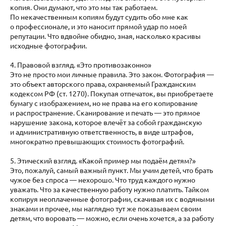
копия. Они думают, что это мы так работаем.
По некачественным копиям будут судить обо мне как
о профессионале, и это наносит прямой удар по моей
репутации. Что вдвойне обидно, зная, насколько красивы
исходные фотографии.
4. Правовой взгляд. «Это противозаконно»
Это не просто мои личные правила. Это закон. Фотография —
это объект авторского права, охраняемый Гражданским
кодексом РФ (ст. 1270). Покупая отпечаток, вы приобретаете
бумагу с изображением, но не права на его копирование
и распространение. Сканирование и печать — это прямое
нарушение закона, которое влечёт за собой гражданскую
и административную ответственность, в виде штрафов,
многократно превышающих стоимость фотографий.
5. Этический взгляд. «Какой пример мы подаём детям?»
Это, пожалуй, самый важный пункт. Мы учим детей, что брать
чужое без спроса — нехорошо. Что труд каждого нужно
уважать. Что за качественную работу нужно платить. Тайком
копируя неоплаченные фотографии, скачивая их с водяными
знаками и прочее, мы наглядно тут же показываем своим
детям, что воровать — можно, если очень хочется, а за работу