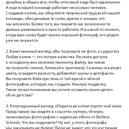
дизайна, в общем все, чтобы итоговый кадр был идеальным.
А еще в нашей команде работает несколько человек.
Создавая копию, вы обнуляете творческий труд всей нашей
команды, обесценивая те силы, время и эмоции, что
мы вложили. Более того, вы лишаете нас возможности
дальше развиваться и просто работать. И в какой-то момент,
когда вам снова будет нужен хороший фотограф, его рядом
уже не окажется.
2. Качественный взгляд. «Вы получаете не фото, а суррогат»
Любая копия — это потеря качества. Не имея доступа
к исходному высококачественному файлу, вы никак
не получите снимок, близкий к оригиналу. Сканнер искажает
цвета, «съедает» резкость, добавляет шумы и артефакты.
Вы получаете блёклую тень от той яркой и чёткой
фотографии, которую мы создали. Унылую подделку.
Такие ли воспоминания вы хотите оставить своим детям
об их детстве?
3. Репутационный взгляд. «Пиратская копия портит моё имя»
Представьте: вы видите в соцсетях мутную, тёмную,
зеленоватую фотографию с надписью «Фото от Belikov
School». Что вы подумаете? Ну нет, у этого фотографа
мы заказывать не будем! Люди не знают, что это кустарная